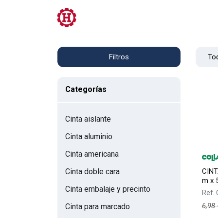
Tienda
PRL
Servicios
Contacto
Tod
Filtros
Categorías
Cinta aislante
Cinta aluminio
Cinta americana
CINT
Cinta doble cara
m x 
Cinta embalaje y precinto
Ref.
6,98
Cinta para marcado