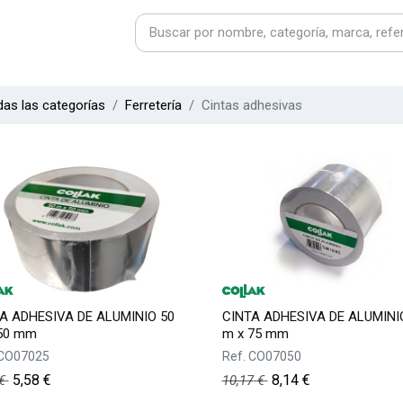
as las categorías
Ferretería
Cintas adhesivas
A ADHESIVA DE ALUMINIO 50
CINTA ADHESIVA DE ALUMINI
50 mm
m x 75 mm
CO07025
Ref.
CO07050
5,58
€
8,14
€
€
10,17
€