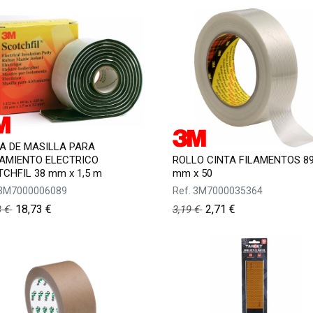
A DE MASILLA PARA
AMIENTO ELECTRICO
ROLLO CINTA FILAMENTOS 89
CHFIL 38 mm x 1,5 m
mm x 50
3M7000006089
Ref.
3M7000035364
18,73
€
2,71
€
3
€
3,19
€