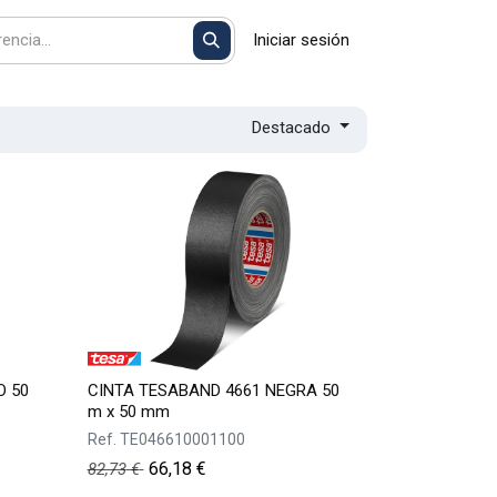
Iniciar sesión
Destacado
O 50
CINTA TESABAND 4661 NEGRA 50
m x 50 mm
Ref.
TE046610001100
66,18
€
82,73
€