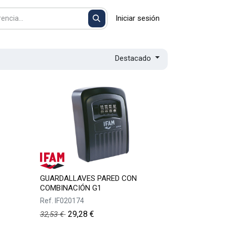
Iniciar sesión
Destacado
GUARDALLAVES PARED CON
COMBINACIÓN G1
Ref.
IF020174
29,28
€
32,53
€