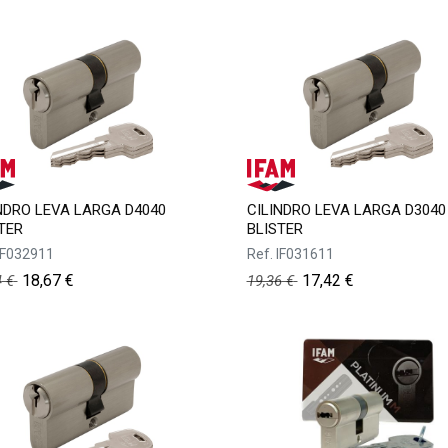
NDRO LEVA LARGA D4040
CILINDRO LEVA LARGA D3040
TER
BLISTER
IF032911
Ref.
IF031611
18,67
€
17,42
€
4
€
19,36
€