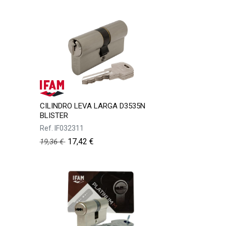
CILINDRO LEVA LARGA D3535N
BLISTER
Ref.
IF032311
17,42
€
19,36
€