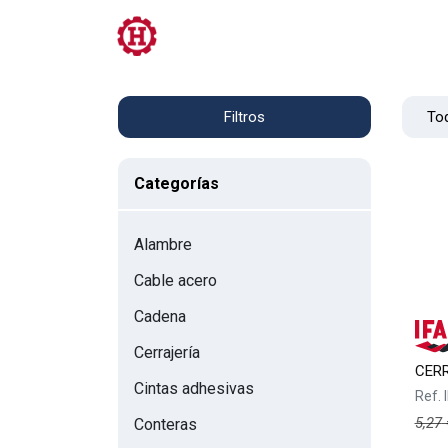
Tienda
PRL
Servicios
Contacto
Tod
Filtros
Categorías
Alambre
Cable acero
Cadena
Cerrajería
CERR
Cintas adhesivas
Ref.
5,27
Conteras