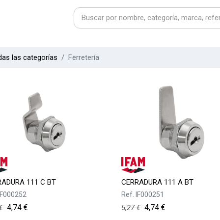
as las categorías
Ferretería
ADURA 111 C BT
CERRADURA 111 A BT
IF000252
Ref.
IF000251
4,74
€
4,74
€
€
5,27
€