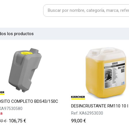
dos los productos
ÓSITO COMPLETO BDS43/150C
DESINCRUSTANTE RM110 10 l
KA97530580
ta
Ref.
KA62953030
106,75
€
99,00
€
40
€