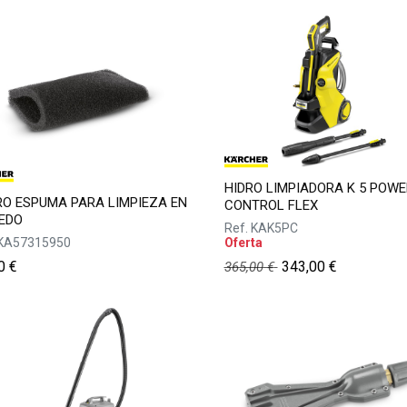
HIDRO LIMPIADORA K 5 POWE
RO ESPUMA PARA LIMPIEZA EN
CONTROL FLEX
EDO
Ref.
KAK5PC
KA57315950
Oferta
0
€
343,00
€
365,00
€