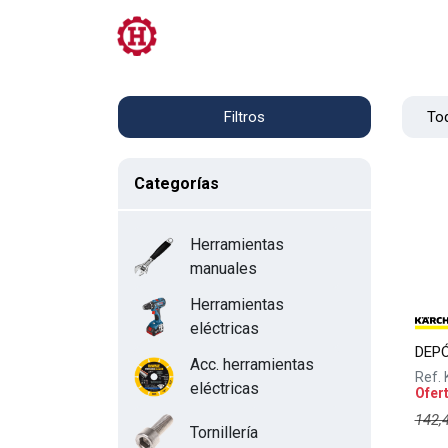
Tienda
PRL
Servicios
Contacto
To
Filtros
Categorías
Herramientas
manuales
Herramientas
eléctricas
DEP
Acc. herramientas
Ref.
eléctricas
Ofer
142,
Tornillería