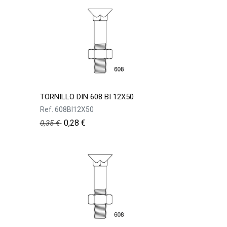
TORNILLO DIN 608 BI 12X50
Ref.
608BI12X50
0,28
€
0,35
€