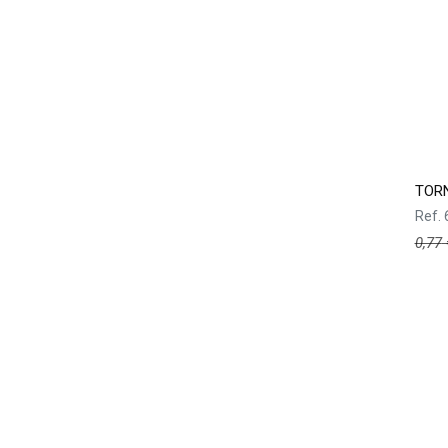
TORN
Ref.
0,77