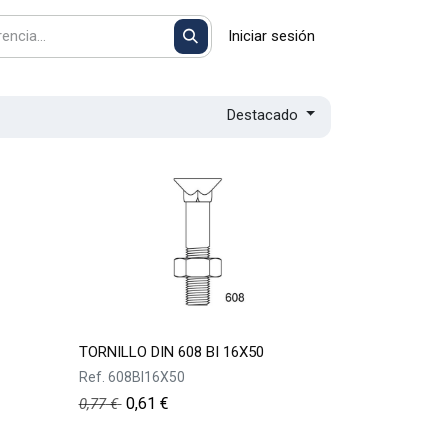
Iniciar sesión
Destacado
TORNILLO DIN 608 BI 16X50
Ref.
608BI16X50
0,61
€
0,77
€