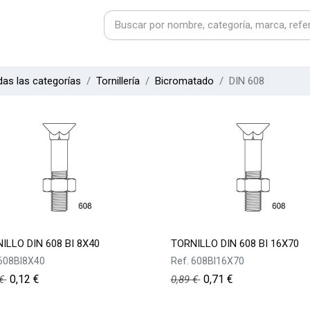
as las categorías
Tornillería
Bicromatado
DIN 608
ILLO DIN 608 BI 8X40
TORNILLO DIN 608 BI 16X70
608BI8X40
Ref.
608BI16X70
0,12
€
0,71
€
€
0,89
€