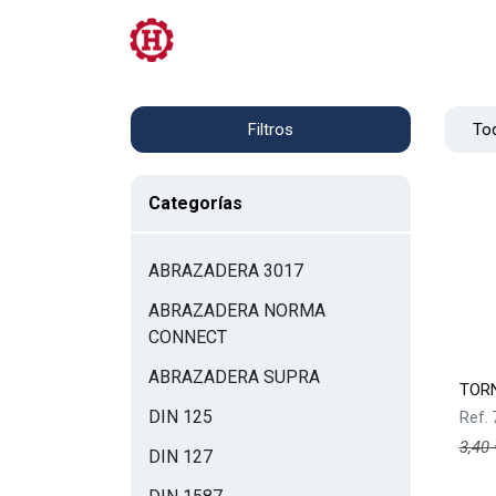
Tienda
PRL
Servicios
Contacto
Tod
Filtros
Categorías
ABRAZADERA 3017
ABRAZADERA NORMA
CONNECT
ABRAZADERA SUPRA
TORN
DIN 125
Ref.
3,40
DIN 127