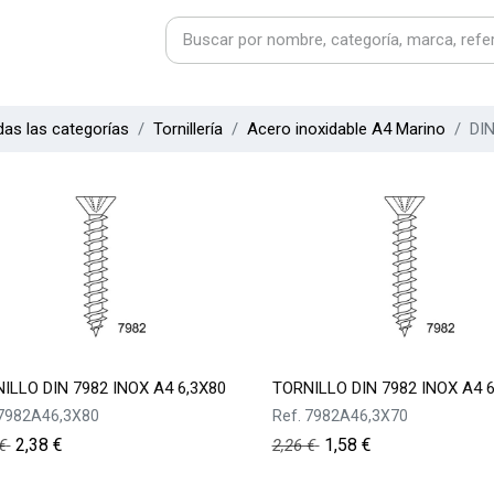
as las categorías
Tornillería
Acero inoxidable A4 Marino
DI
ILLO DIN 7982 INOX A4 6,3X80
TORNILLO DIN 7982 INOX A4 6
7982A46,3X80
Ref.
7982A46,3X70
2,38
€
1,58
€
€
2,26
€