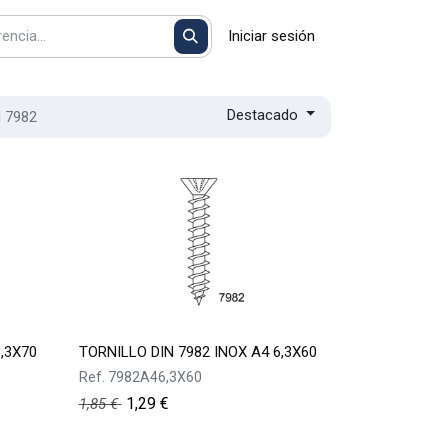
Iniciar sesión
Destacado
N 7982
,3X70
TORNILLO DIN 7982 INOX A4 6,3X60
Ref.
7982A46,3X60
1,29
€
1,85
€