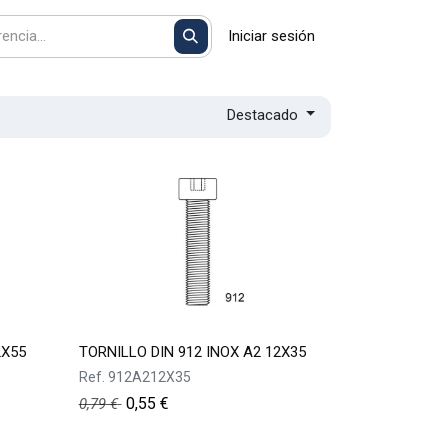
Iniciar sesión
Destacado
2X55
TORNILLO DIN 912 INOX A2 12X35
Ref.
912A212X35
0,55
€
0,79
€