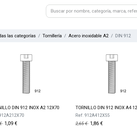
as las categorías
Tornillería
Acero inoxidable A2
DIN 912
ILLO DIN 912 INOX A2 12X70
TORNILLO DIN 912 INOX A4 1
912A212X70
Ref.
912A412X55
1,09
€
1,86
€
€
2,65
€