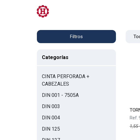
Tienda
PRL
Servicios
Contacto
Tod
Filtros
Categorías
CINTA PERFORADA +
CABEZALES
DIN 001 - 7505A
DIN 003
TORN
DIN 004
Ref.
1,55
DIN 125