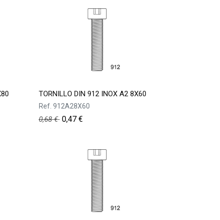
X80
TORNILLO DIN 912 INOX A2 8X60
Ref.
912A28X60
0,47
€
0,68
€