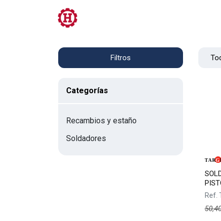
Tienda
PRL
Servicios
Contacto
Tod
Filtros
Categorías
Recambios y estaño
Soldadores
SOL
PIST
Ref.
50,4