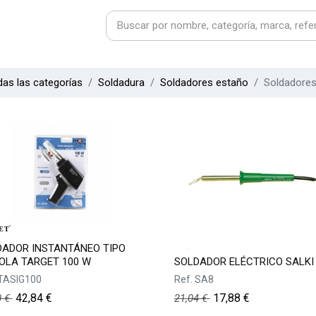
as las categorías
Soldadura
Soldadores estaño
Soldadore
DADOR INSTANTÁNEO TIPO
OLA TARGET 100 W
SOLDADOR ELÉCTRICO SALKI
TASIG100
Ref.
SA8
42,84
€
17,88
€
0
€
21,04
€