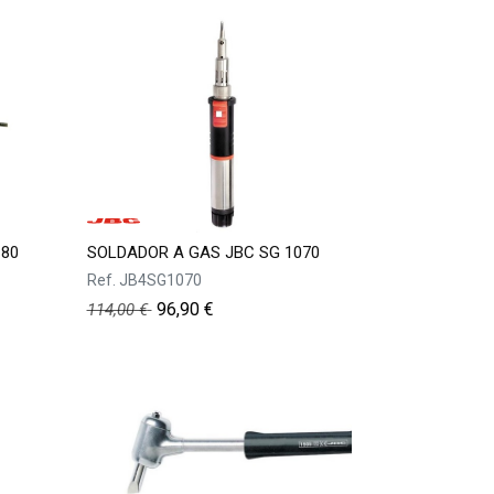
 80
SOLDADOR A GAS JBC SG 1070
Ref.
JB4SG1070
96,90
€
114,00
€