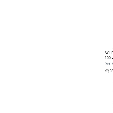
SOL
100 
Ref.
40,9