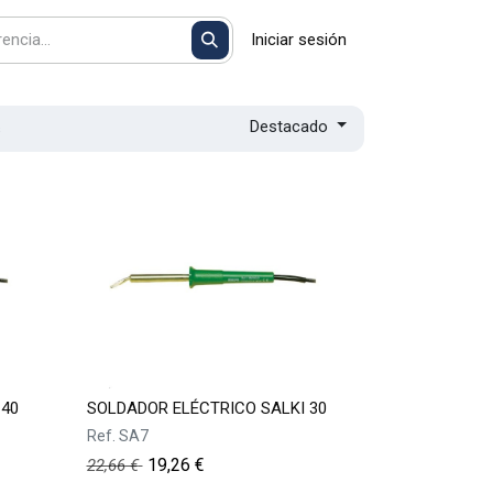
Iniciar sesión
Destacado
s
 40
SOLDADOR ELÉCTRICO SALKI 30
Ref.
SA7
19,26
€
22,66
€