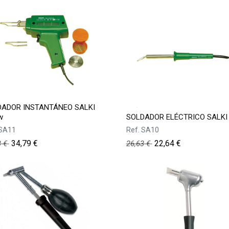
DADOR INSTANTÁNEO SALKI
w
SOLDADOR ELÉCTRICO SALKI
SA11
Ref.
SA10
34,79
€
22,64
€
3
€
26,63
€