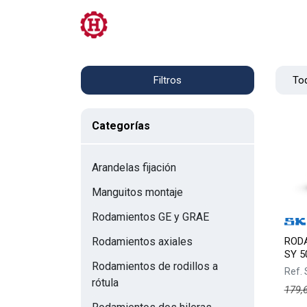
Tienda
PRL
Servicios
Contacto
Tod
Filtros
Categorías
Arandelas fijación
Manguitos montaje
Rodamientos GE y GRAE
RODA
Rodamientos axiales
SY 5
Rodamientos de rodillos a
Ref.
rótula
179,