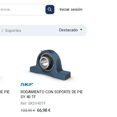
Iniciar sesión
Destacado
Soportes
E PIE
RODAMIENTO CON SOPORTE DE PIE
SY 40 TF
Ref.
SKSY40TF
66,98
€
133,95
€