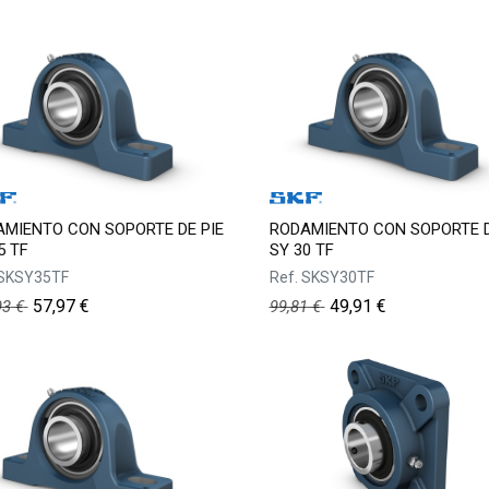
MIENTO CON SOPORTE DE PIE
RODAMIENTO CON SOPORTE D
5 TF
SY 30 TF
SKSY35TF
Ref.
SKSY30TF
57,97
€
49,91
€
93
€
99,81
€