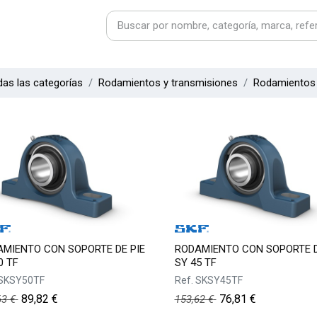
as las categorías
Rodamientos y transmisiones
Rodamientos
MIENTO CON SOPORTE DE PIE
RODAMIENTO CON SOPORTE D
0 TF
SY 45 TF
SKSY50TF
Ref.
SKSY45TF
89,82
€
76,81
€
63
€
153,62
€