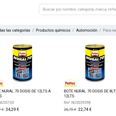
as las categorías
Productos químicos
Automoción
Para ra
 NURAL 70 DOSIS DE 12LTS.A
BOTE NURAL 70 DOSIS DE 8LT
S
12LTS.
NU35150
Ref.
NU3039398
34,29
€
22,74
€
4
€
26,75
€