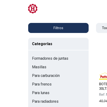
Tienda
PRL
Servicios
Contacto
Tod
Filtros
Categorías
Formadores de juntas
Masillas
Para carburación
BOTE
Para frenos
30LT
Para lunas
Ref.
40,3
Para radiadores