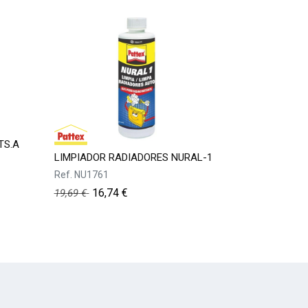
TS.A
LIMPIADOR RADIADORES NURAL-1
Ref.
NU1761
16,74
€
19,69
€