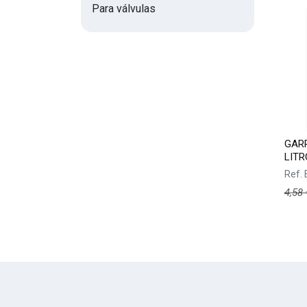
Para válvulas
GARR
LITR
Ref.
4,58