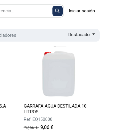
Iniciar sesión
Destacado
diadores
S.A
GARRAFA AGUA DESTILADA 10
LITROS
Ref.
EQ150000
9,06
€
10,66
€