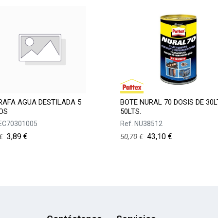
AFA AGUA DESTILADA 5
BOTE NURAL 70 DOSIS DE 30L
OS
50LTS.
EC70301005
Ref.
NU38512
3,89
€
43,10
€
€
50,70
€