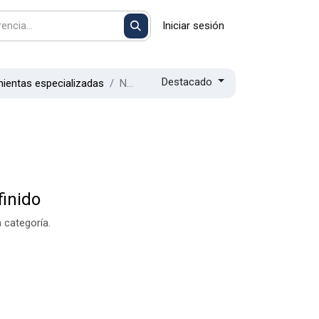
Iniciar sesión
Destacado
ientas especializadas
New - Pistolas de calor y decapadores
inido
 categoría.