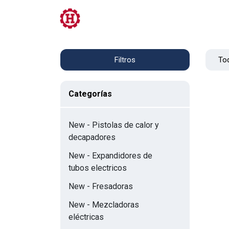
Tienda
PRL
Servicios
Contacto
Tod
Filtros
Categorías
New - Pistolas de calor y
decapadores
New - Expandidores de
tubos electricos
New - Fresadoras
New - Mezcladoras
eléctricas