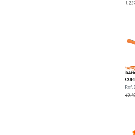
1.23
CORT
Ref.
43,1