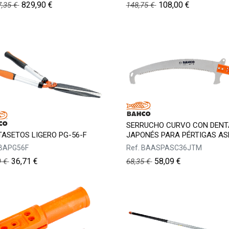
829,90
€
108,00
€
7,35
€
148,75
€
SERRUCHO CURVO CON DEN
ASETOS LIGERO PG-56-F
JAPONÉS PARA PÉRTIGAS AS
BAPG56F
Ref.
BAASPASC36JTM
36,71
€
58,09
€
9
€
68,35
€