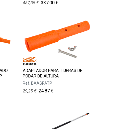
337,00
€
487,35
€
TADO
ADAPTADOR PARA TIJERAS DE
P
PODAR DE ALTURA
Ref.
BAASPATP
24,87
€
29,25
€