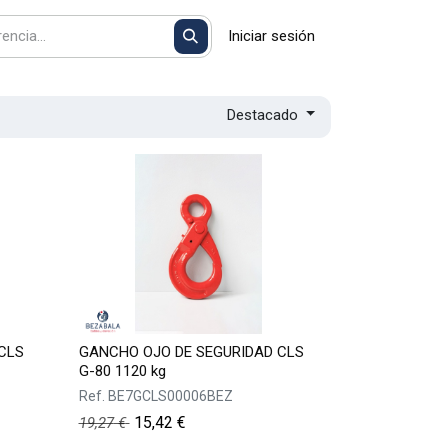
Iniciar sesión
Destacado
CLS
GANCHO OJO DE SEGURIDAD CLS
G-80 1120 kg
Ref.
BE7GCLS00006BEZ
15,42
€
19,27
€