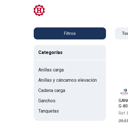
Tienda
PRL
Servicios
Contacto
Tod
Filtros
Categorías
Anillas carga
Anillas y cáncamos elevación
Cadena carga
GANC
Ganchos
G-80
Tanquetas
Ref.
39,5