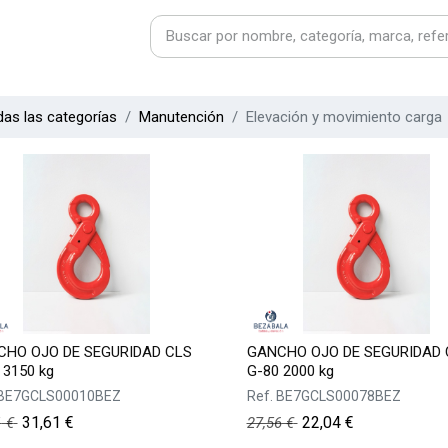
as las categorías
Manutención
Elevación y movimiento carga
HO OJO DE SEGURIDAD CLS
GANCHO OJO DE SEGURIDAD 
 3150 kg
G-80 2000 kg
BE7GCLS00010BEZ
Ref.
BE7GCLS00078BEZ
31,61
€
22,04
€
1
€
27,56
€