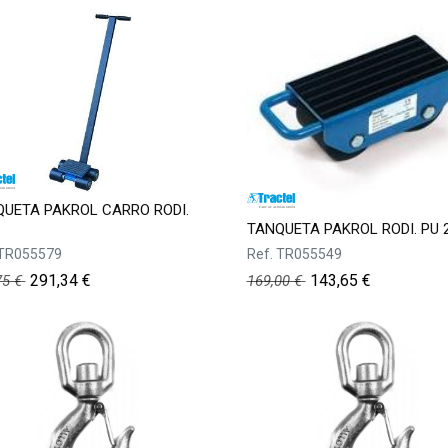
UETA PAKROL CARRO RODI.
TANQUETA PAKROL RODI. PU 
TR055579
Ref.
TR055549
291,34
€
143,65
€
75
€
169,00
€