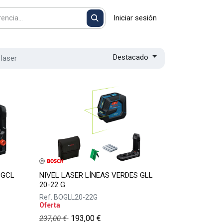
Iniciar sesión
Destacado
 laser
 GCL
NIVEL LASER LÍNEAS VERDES GLL
20-22 G
Ref.
BOGLL20-22G
Oferta
193,00
€
237,00
€