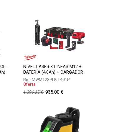
 GLL
NIVEL LASER 3 LINEAS M12 +
Ah)
BATERÍA (4,0Ah) + CARGADOR
Ref.
MWM123PLKIT401P
Oferta
935,00
€
1.396,35
€