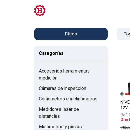
Tienda
PRL
Servicios
Contacto
Tod
Filtros
Categorías
Accesorios herramientas
medición
Cámaras de inspección
Goniometros e inclinómetros
NIVE
12V-
Medidores laser de
Ref.
distancias
Ofer
Multímetros y pinzas
782,