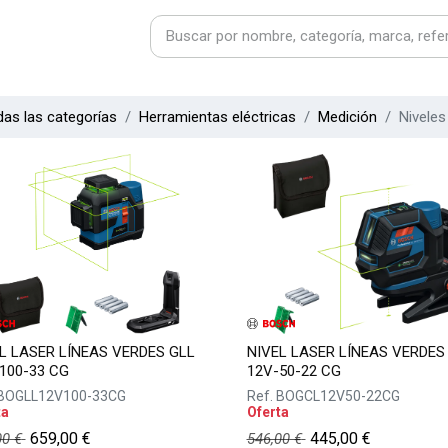
as las categorías
Herramientas eléctricas
Medición
Niveles
L LASER LÍNEAS VERDES GLL
NIVEL LASER LÍNEAS VERDES
100-33 CG
12V-50-22 CG
BOGLL12V100-33CG
Ref.
BOGCL12V50-22CG
ta
Oferta
659,00
€
445,00
€
00
€
546,00
€