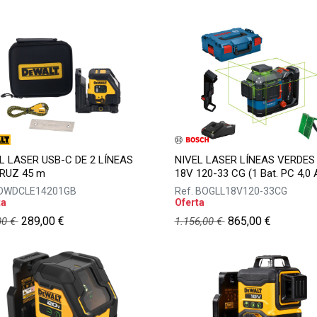
L LASER USB-C DE 2 LÍNEAS
NIVEL LASER LÍNEAS VERDES
RUZ 45 m
18V 120-33 CG (1 Bat. PC 4,0 
DWDCLE14201GB
Ref.
BOGLL18V120-33CG
ta
Oferta
289,00
€
865,00
€
00
€
1.156,00
€