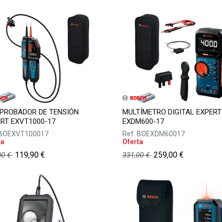
PROBADOR DE TENSIÓN
MULTÍMETRO DIGITAL EXPERT
RT EXVT1000-17
EXDM600-17
BOEXVT100017
Ref.
BOEXDM60017
ta
Oferta
119,90
€
259,00
€
00
€
331,00
€