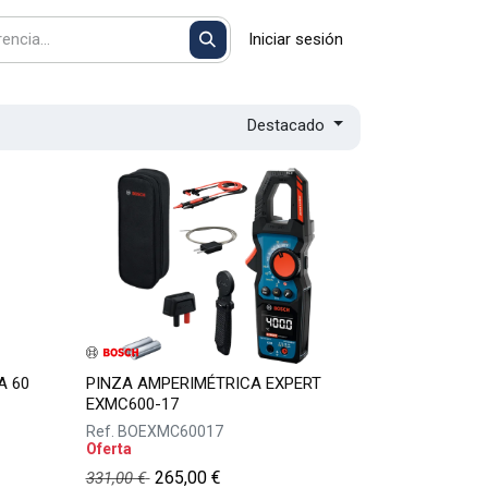
Iniciar sesión
Destacado
A 60
PINZA AMPERIMÉTRICA EXPERT
EXMC600-17
Ref.
BOEXMC60017
Oferta
265,00
€
331,00
€