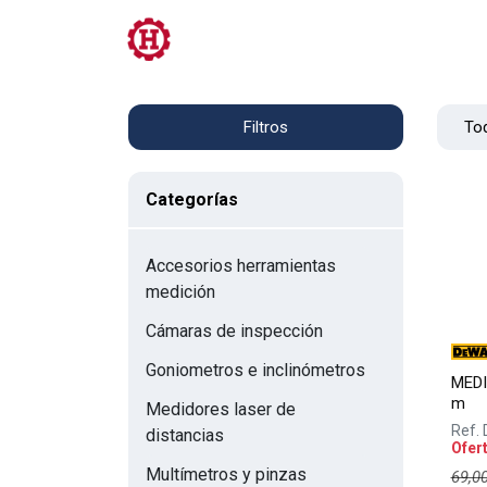
Tienda
PRL
Servicios
Contacto
Tod
Filtros
Categorías
Accesorios herramientas
medición
Cámaras de inspección
Goniometros e inclinómetros
MEDI
m
Medidores laser de
Ref.
distancias
Ofer
Multímetros y pinzas
69,0