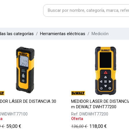
as las categorías
Herramientas eléctricas
Medición
DOR LÁSER DE DISTANCIA 30
MEDIDOR LASER DE DISTANCI
m DEWALT DWHT77200
DWDWHT77100
Ref.
DWDWHT77200
ta
Oferta
59,00
€
118,00
€
0
€
136,00
€