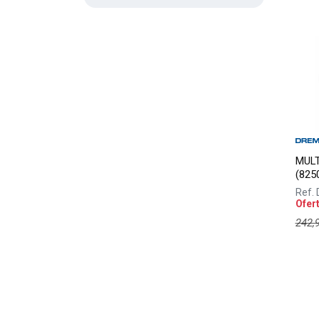
MULT
(825
Ref.
Ofer
242,