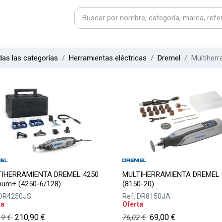
as las categorías
Herramientas eléctricas
Dremel
Multiher
IHERRAMIENTA DREMEL 4250
MULTIHERRAMIENTA DREMEL 
inum+ (4250-6/128)
(8150-20)
DR4250JS
Ref.
DR8150JA
ta
Oferta
210,90
€
69,00
€
19
€
76,02
€