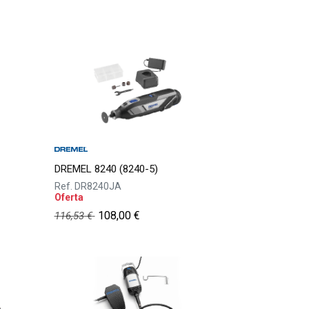
DREMEL 8240 (8240-5)
Ref.
DR8240JA
Oferta
108,00
€
116,53
€