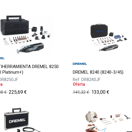
IHERRAMIENTA DREMEL 8250
0 Platinum+)
DREMEL 8240 (8240-3/45)
DR8250JF
Ref.
DR8240JF
ta
Oferta
225,69
€
133,00
€
98
€
141,32
€