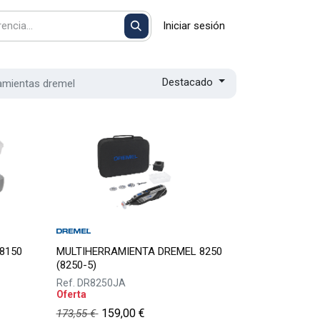
Iniciar sesión
Destacado
ramientas dremel
8150
MULTIHERRAMIENTA DREMEL 8250
(8250-5)
Ref.
DR8250JA
Oferta
159,00
€
173,55
€