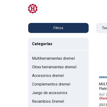
Tienda
PRL
Servicios
Contacto
Tod
Filtros
Categorías
Multiherramientas dremel
Otras herramientas dremel
Accesorios dremel
MULT
Complementos dremel
Plat
Juego de accesorios
Ref.
Ofer
Recambios Dremel
237,