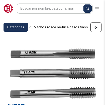
Categorías
Machos rosca métrica pasos finos