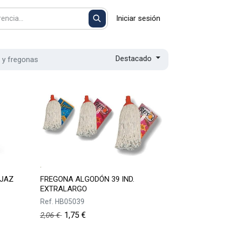
Iniciar sesión
Destacado
s y fregonas
 JAZ
FREGONA ALGODÓN 39 IND.
EXTRALARGO
Ref.
HB05039
1,75
€
2,06
€