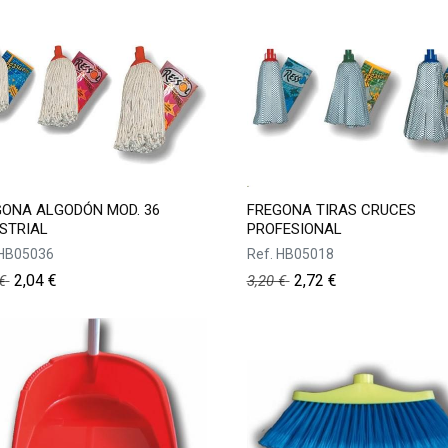
GONA ALGODÓN MOD. 36
FREGONA TIRAS CRUCES
STRIAL
PROFESIONAL
HB05036
Ref.
HB05018
2,04
€
2,72
€
€
3,20
€