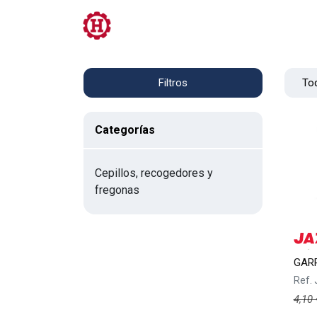
Tienda
PRL
Servicios
Contacto
Tod
Filtros
Categorías
Cepillos, recogedores y
fregonas
GAR
Ref.
4,10