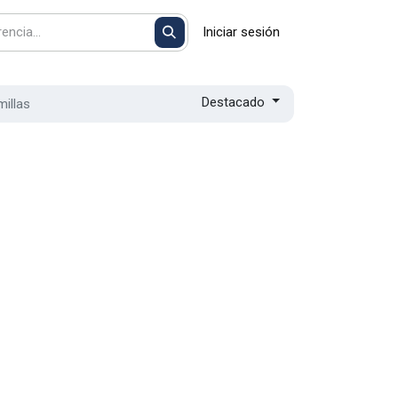
Iniciar sesión
Destacado
illas