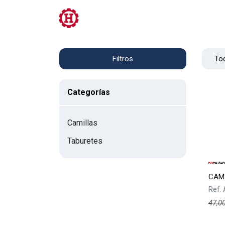
Tienda
PRL
Servicios
Contacto
Tod
Filtros
Categorías
Camillas
Taburetes
CAM
Ref.
47,0