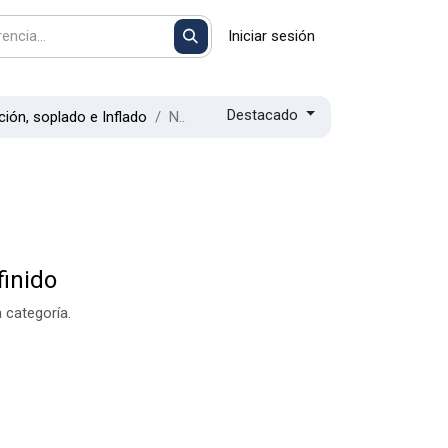
Iniciar sesión
Destacado
ión, soplado e Inflado
New - Aspiradores de mano a batería
inido
 categoría.