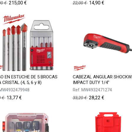
215,00
€
14,90
€
00
€
22,00
€
O EN ESTUCHE DE 5 BROCAS
CABEZAL ANGULAR SHOCKW
CRISTAL (4, 5, 6 y 8)
IMPACT DUTY 1/4"
MW4932479948
Ref.
MW4932471274
13,77
€
28,22
€
0
€
33,20
€