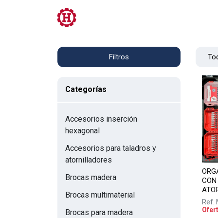
Tienda
PRL
Servicios
Contacto
Tod
Filtros
Categorías
Accesorios inserción
hexagonal
Accesorios para taladros y
atornilladores
ORG
Brocas madera
CON 
ATO
Brocas multimaterial
Ref.
Ofer
Brocas para madera