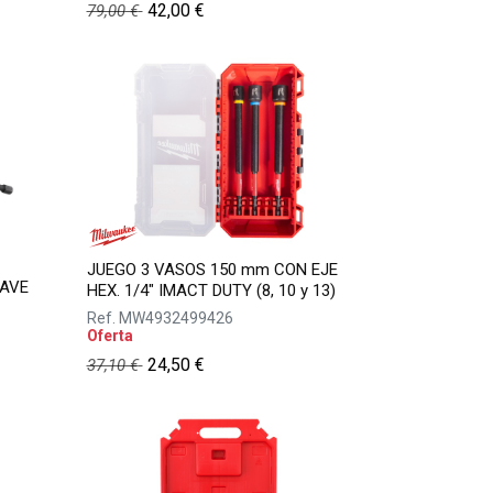
42,00
€
79,00
€
JUEGO 3 VASOS 150 mm CON EJE
AVE
HEX. 1/4" IMACT DUTY (8, 10 y 13)
Ref.
MW4932499426
Oferta
24,50
€
37,10
€