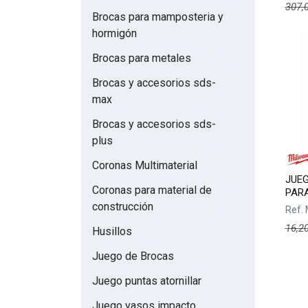
307,
Brocas para mamposteria y
hormigón
Brocas para metales
Brocas y accesorios sds-
max
Brocas y accesorios sds-
plus
Coronas Multimaterial
JUEG
Coronas para material de
PARA 
construcción
Ref.
16,2
Husillos
Juego de Brocas
Juego puntas atornillar
Juego vasos impacto