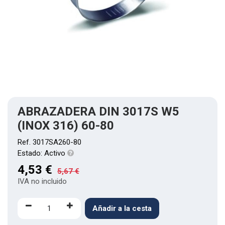
ABRAZADERA DIN 3017S W5
(INOX 316) 60-80
Ref.
3017SA260-80
Estado:
Activo
4,53
€
5,67
€
IVA no incluido
Añadir a la cesta