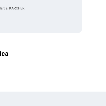
arca
:
KARCHER
ica