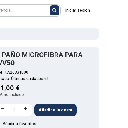
Iniciar sesión
 PAÑO MICROFIBRA PARA
WV50
ef.
KA26331000
stado:
Últimas unidades
1,00
€
A no incluido
Añadir a la cesta
Añadir a favoritos