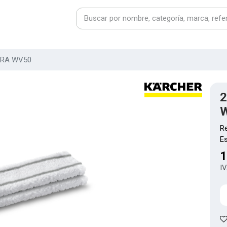
ARA WV50
2
R
E
1
IV