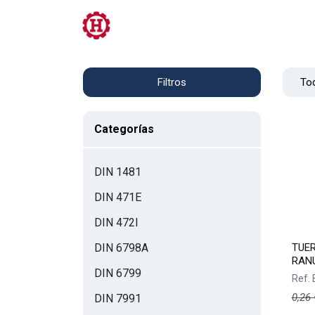
Tienda
PRL
Servicios
Contacto
Tod
Filtros
Categorías
DIN 1481
DIN 471E
DIN 472I
TUE
DIN 6798A
RAN
DIN 6799
Ref.
0,26
DIN 7991