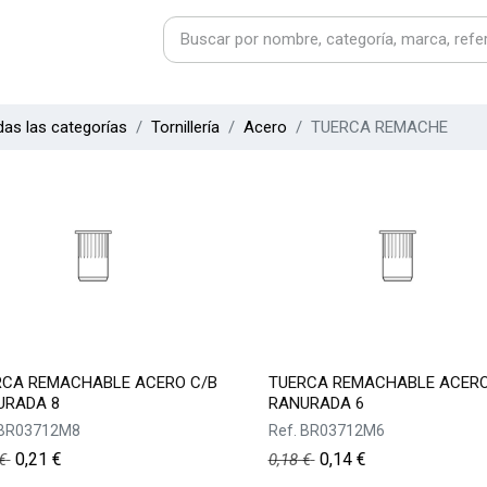
as las categorías
Tornillería
Acero
TUERCA REMACHE
RCA REMACHABLE ACERO C/B
TUERCA REMACHABLE ACERO
URADA 8
RANURADA 6
BR03712M8
Ref.
BR03712M6
0,21
€
0,14
€
€
0,18
€