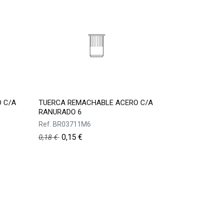
 C/A
TUERCA REMACHABLE ACERO C/A
RANURADO 6
Ref.
BR03711M6
0,15
€
0,18
€