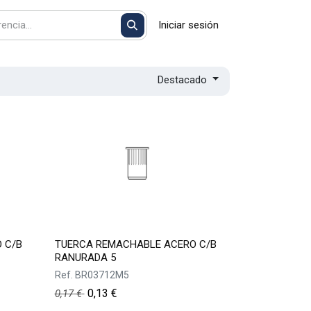
Iniciar sesión
Destacado
 C/B
TUERCA REMACHABLE ACERO C/B
RANURADA 5
Ref.
BR03712M5
0,13
€
0,17
€