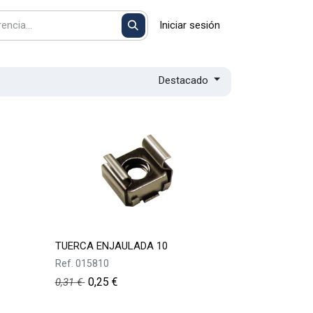
Iniciar sesión
Destacado
TUERCA ENJAULADA 10
Ref.
015810
0,25
€
0,31
€