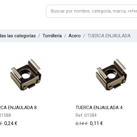
as las categorías
Tornillería
Acero
TUERCA ENJAULADA
RCA ENJAULADA 8
TUERCA ENJAULADA 4
01588
Ref.
01584
0,24
€
0,11
€
€
0,14
€