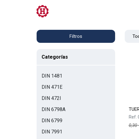
Tienda
PRL
Servicios
Contacto
Tod
Filtros
Categorías
DIN 1481
DIN 471E
DIN 472I
TUE
DIN 6798A
Ref.
DIN 6799
0,30
DIN 7991