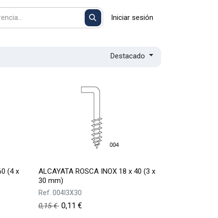
Iniciar sesión
Destacado
0 (4 x
ALCAYATA ROSCA INOX 18 x 40 (3 x
30 mm)
Ref.
004I3X30
0,11
€
0,15
€