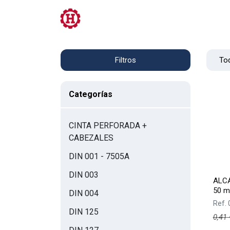
Tienda
PRL
Servicios
Contacto
Tod
Filtros
Categorías
CINTA PERFORADA +
CABEZALES
DIN 001 - 7505A
DIN 003
ALCA
50 
DIN 004
Ref.
DIN 125
0,41