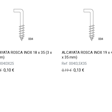
YATA ROSCA INOX 18 x 35 (3 x
ALCAYATA ROSCA INOX 19 x 4
mm)
x 35 mm)
004I3X25
Ref.
004I3,5X35
0,10
€
0,13
€
€
0,19
€