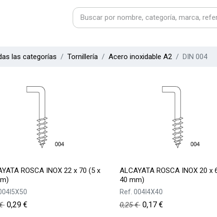
as las categorías
Tornillería
Acero inoxidable A2
DIN 004
YATA ROSCA INOX 22 x 70 (5 x
ALCAYATA ROSCA INOX 20 x 6
mm)
40 mm)
004I5X50
Ref.
004I4X40
0,29
€
0,17
€
€
0,25
€