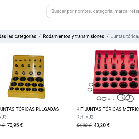
as las categorías
Rodamientos y transmisiones
Juntas tórica
JUNTAS TÓRICAS PULGADAS
KIT JUNTAS TÓRICAS MÉTRI
VJ3
Ref.
VJ2
70,95
€
43,20
€
9
€
54,00
€