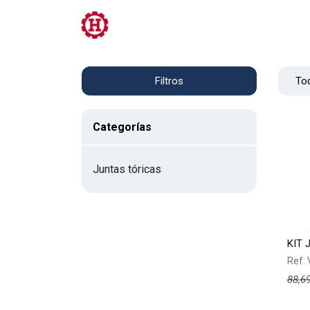
Tienda
PRL
Servicios
Contacto
Tod
Filtros
Categorías
Juntas tóricas
KIT 
Ref.
88,6