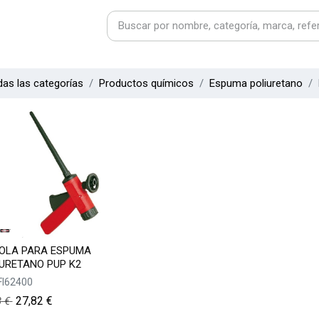
as las categorías
Productos químicos
Espuma poliuretano
TOLA PARA ESPUMA
URETANO PUP K2
FI62400
27,82
€
3
€