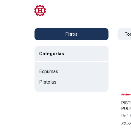
Tienda
PRL
Servicios
Contacto
Tod
Filtros
Categorías
Espumas
Pistolas
PIS
POLI
Ref.
32,7