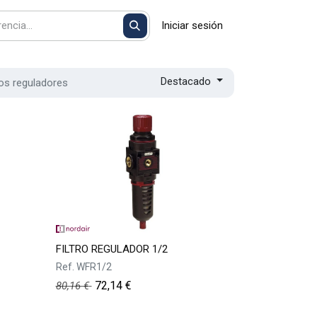
Iniciar sesión
Destacado
ros reguladores
FILTRO REGULADOR 1/2
Ref.
WFR1/2
72,14
€
80,16
€