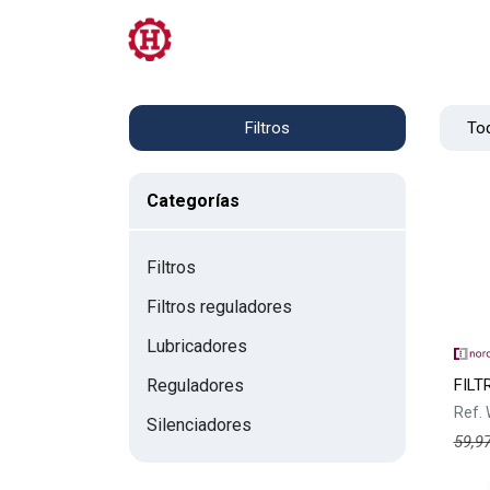
Tienda
PRL
Servicios
Contacto
Tod
Filtros
Categorías
Filtros
Filtros reguladores
Lubricadores
FILT
Reguladores
Ref.
Silenciadores
59,9