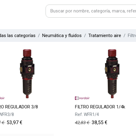
as las categorías
Neumática y fluidos
Tratamiento aire
Filt
RO REGULADOR 3/8
FILTRO REGULADOR 1/4k
WFR3/8
Ref.
WFR1/4
53,97
€
38,55
€
7
€
42,83
€