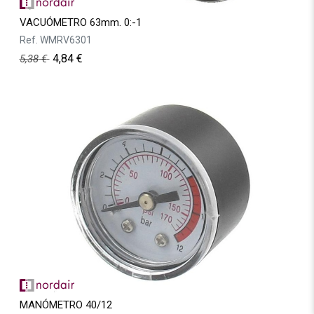
VACUÓMETRO 63mm. 0:-1
Ref.
WMRV6301
4,84
€
5,38
€
MANÓMETRO 40/12