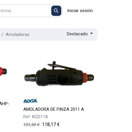
Iniciar sesión
Destacado
Amoladoras
AHP-
AMOLADORA DE PINZA 2011 A
Ref.
AI2011A
118,17
€
131,30
€