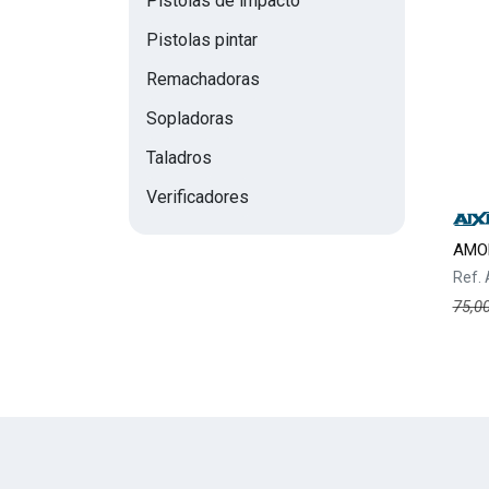
Pistolas de impacto
Pistolas pintar
Remachadoras
Sopladoras
Taladros
Verificadores
AMOL
Ref.
75,0