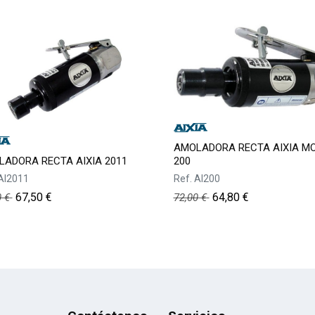
AMOLADORA RECTA AIXIA M
ADORA RECTA AIXIA 2011
200
AI2011
Ref.
AI200
67,50
€
64,80
€
0
€
72,00
€