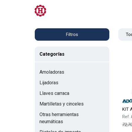
Tienda
PRL
Servicios
Contacto
Tod
Filtros
Categorías
Amoladoras
Lijadoras
Llaves carraca
Martilletas y cinceles
KIT 
Otras herramientas
Ref.
neumáticas
72,7