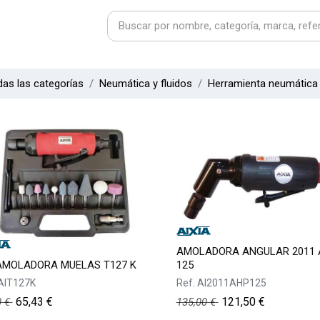
as las categorías
Neumática y fluidos
Herramienta neumática
AMOLADORA ANGULAR 2011 
AMOLADORA MUELAS T127 K
125
AIT127K
Ref.
AI2011AHP125
65,43
€
121,50
€
0
€
135,00
€