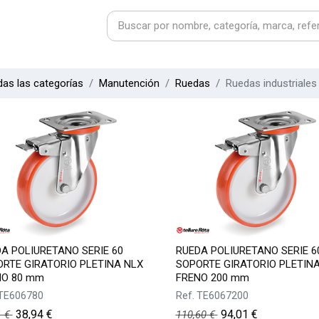
as las categorías
Manutención
Ruedas
Ruedas industriale
A POLIURETANO SERIE 60
RUEDA POLIURETANO SERIE 6
RTE GIRATORIO PLETINA NLX
SOPORTE GIRATORIO PLETIN
NO 80 mm
FRENO 200 mm
TE606780
Ref.
TE6067200
38,94
€
94,01
€
1
€
110,60
€