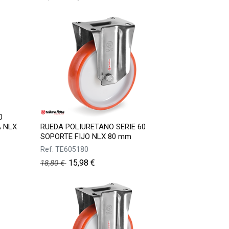
0
A NLX
RUEDA POLIURETANO SERIE 60
SOPORTE FIJO NLX 80 mm
Ref.
TE605180
15,98
€
18,80
€