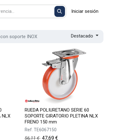
Iniciar sesión
Destacado
s con soporte INOX
0
RUEDA POLIURETANO SERIE 60
A NLX
SOPORTE GIRATORIO PLETINA NLX
FRENO 150 mm
Ref.
TE6067150
47,69
€
56,11
€