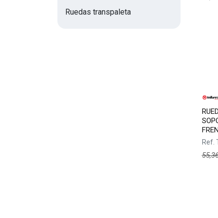
Ruedas transpaleta
RUED
SOPO
FRE
Ref.
55,3