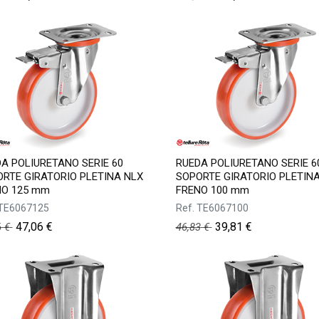
A POLIURETANO SERIE 60
RUEDA POLIURETANO SERIE 6
RTE GIRATORIO PLETINA NLX
SOPORTE GIRATORIO PLETIN
NO 125 mm
FRENO 100 mm
TE6067125
Ref.
TE6067100
47,06
€
39,81
€
6
€
46,83
€