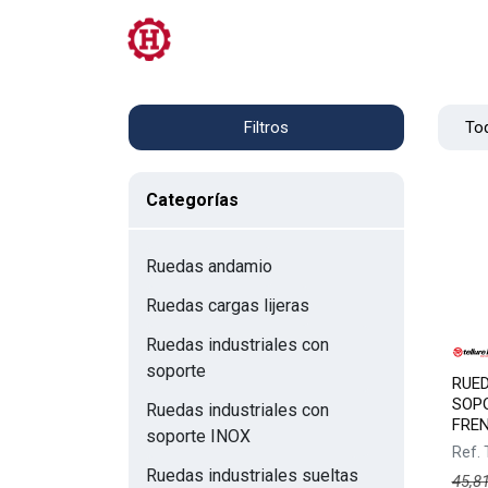
Tienda
PRL
Servicios
Contacto
Tod
Filtros
Categorías
Ruedas andamio
Ruedas cargas lijeras
Ruedas industriales con
soporte
RUED
SOPO
Ruedas industriales con
FRE
soporte INOX
Ref.
Ruedas industriales sueltas
45,8