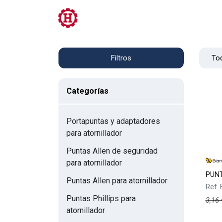
Tienda
PRL
Servicios
Contacto
Tod
Filtros
Categorías
Portapuntas y adaptadores
para atornillador
Puntas Allen de seguridad
para atornillador
PUNT
Puntas Allen para atornillador
Ref.
Puntas Phillips para
3,16
atornillador