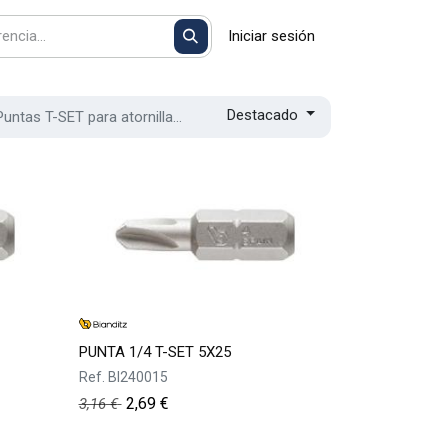
Iniciar sesión
Destacado
Puntas T-SET para atornillador
PUNTA 1/4 T-SET 5X25
Ref.
BI240015
2,69
€
3,16
€