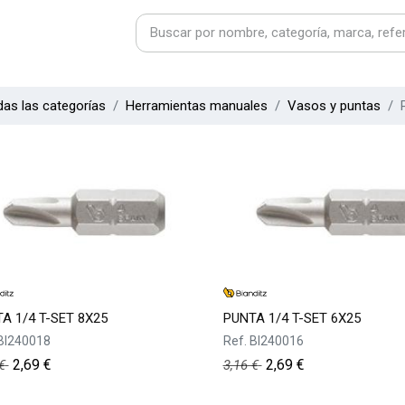
as las categorías
Herramientas manuales
Vasos y puntas
A 1/4 T-SET 8X25
PUNTA 1/4 T-SET 6X25
BI240018
Ref.
BI240016
2,69
€
2,69
€
€
3,16
€