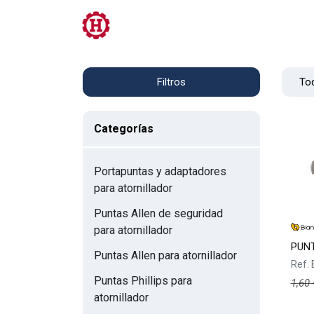
Tienda
PRL
Servicios
Contacto
Tod
Filtros
Categorías
Portapuntas y adaptadores
para atornillador
Puntas Allen de seguridad
para atornillador
PUNT
Puntas Allen para atornillador
Ref.
Puntas Phillips para
1,60
atornillador