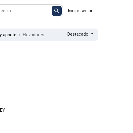
Iniciar sesión
Destacado
y apriete
Elevadores
EY