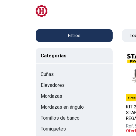
Tienda
PRL
Servicios
Contacto
Tod
Filtros
Categorías
Cuñas
Elevadores
Mordazas
KIT 
Mordazas en ángulo
STAN
Tornillos de banco
REG
Ref.
Torniquetes
Ofer