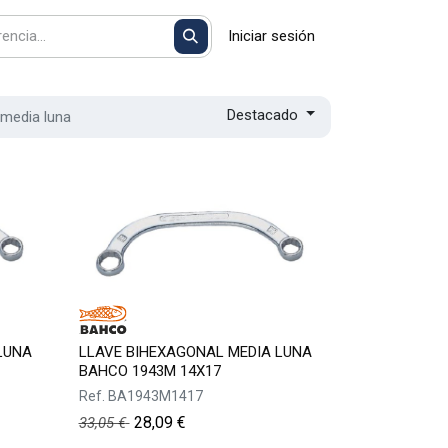
Iniciar sesión
Destacado
 media luna
LUNA
LLAVE BIHEXAGONAL MEDIA LUNA
BAHCO 1943M 14X17
Ref.
BA1943M1417
28,09
€
33,05
€