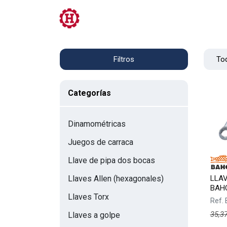
Tienda
PRL
Servicios
Contacto
Tod
Filtros
Categorías
Dinamométricas
Juegos de carraca
Llave de pipa dos bocas
LLAV
Llaves Allen (hexagonales)
BAHC
Llaves Torx
Ref.
35,3
Llaves a golpe