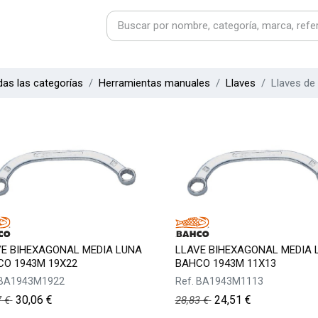
as las categorías
Herramientas manuales
Llaves
Llaves de
E BIHEXAGONAL MEDIA LUNA
LLAVE BIHEXAGONAL MEDIA 
O 1943M 19X22
BAHCO 1943M 11X13
BA1943M1922
Ref.
BA1943M1113
30,06
€
24,51
€
7
€
28,83
€