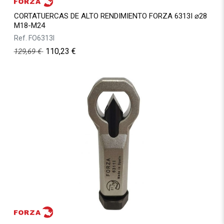
CORTATUERCAS DE ALTO RENDIMIENTO FORZA 6313I ⌀28
M18-M24
Ref.
FO6313I
110,23
€
129,69
€