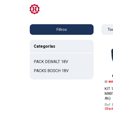
Tienda
PRL
Servicios
Contacto
Tod
Filtros
Categorías
PACK DEWALT 18V
PACKS BOSCH 18V
KIT 
MART
Ah)
Ref.
Ofer