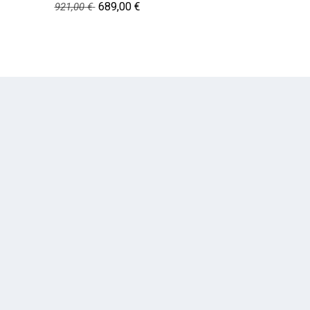
689,00
€
921,00
€