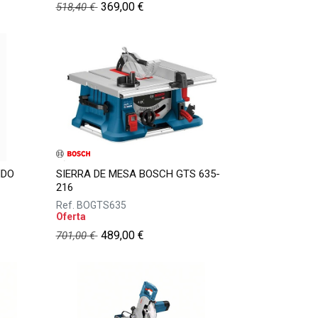
369,00
€
518,40
€
IDO
SIERRA DE MESA BOSCH GTS 635-
216
Ref.
BOGTS635
Oferta
489,00
€
701,00
€