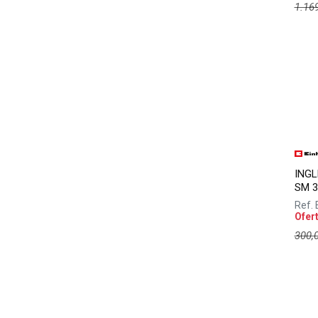
1.16
INGL
SM 36
Ref.
Ofer
300,