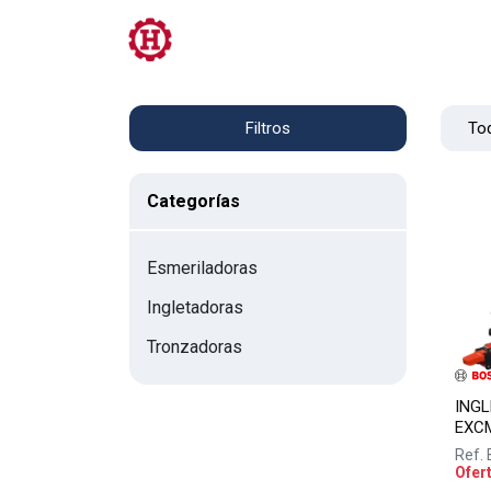
Tienda
PRL
Servicios
Contacto
Tod
Filtros
Categorías
Esmeriladoras
Ingletadoras
Tronzadoras
ING
EXC
Ref.
Ofer