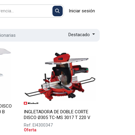
Iniciar sesión
Destacado
ionarias
DISCO
 B
INGLETADORA DE DOBLE CORTE
DISCO Ø305 TC-MS 3017 T 220 V
Ref.
EI4300347
Oferta