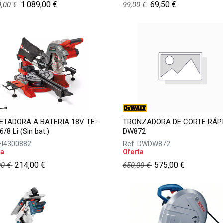
1.089,00
€
69,50
€
9,00
€
99,00
€
ETADORA A BATERIA 18V TE-
TRONZADORA DE CORTE RÁP
/8 Li (Sin bat.)
DW872
EI4300882
Ref.
DWDW872
ta
Oferta
214,00
€
575,00
€
00
€
650,00
€