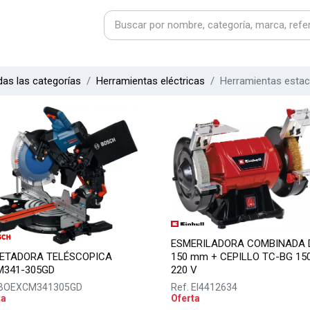
as las categorías
Herramientas eléctricas
Herramientas estac
ESMERILADORA COMBINADA 
LETADORA TELÉSCOPICA
150 mm + CEPILLO TC-BG 150
M341-305GD
220 V
BOEXCM341305GD
Ref.
EI4412634
ta
Oferta