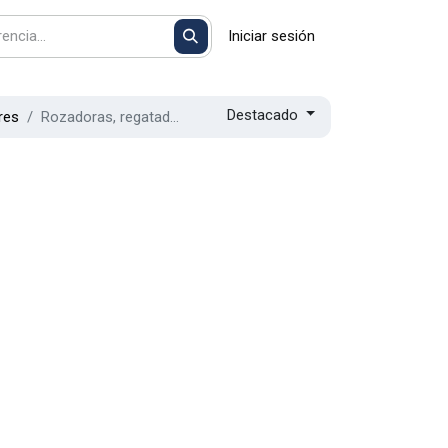
Iniciar sesión
Destacado
res
Rozadoras, regatadoras y lijadoras hormigón