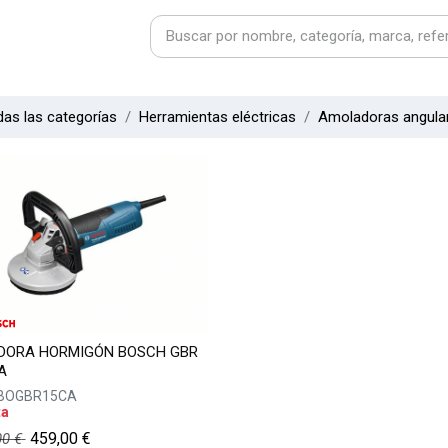
as las categorías
Herramientas eléctricas
Amoladoras angula
ADORA HORMIGÓN BOSCH GBR
A
BOGBR15CA
ta
459,00
€
00
€