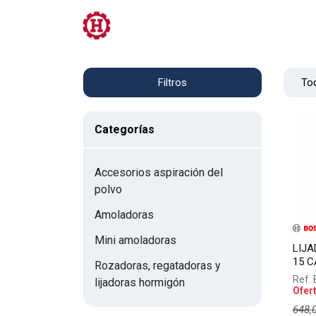
Tienda
PRL
Servicios
Contacto
Tod
Filtros
Categorías
Accesorios aspiración del
polvo
Amoladoras
Mini amoladoras
LIJ
15 C
Rozadoras, regatadoras y
Ref.
lijadoras hormigón
Ofer
648,