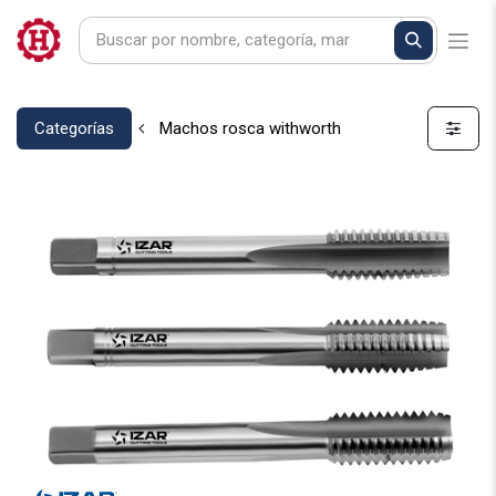
Categorías
Machos rosca withworth