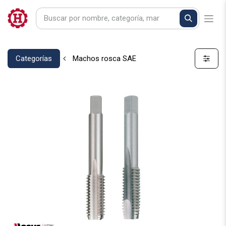
Categorías
Machos rosca SAE