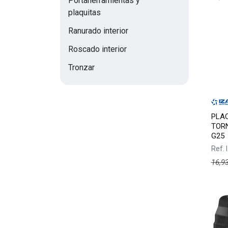
Portaherramientas y
plaquitas
Ranurado interior
Roscado interior
Tronzar
PLAQ
TOR
G25
Ref.
16,9