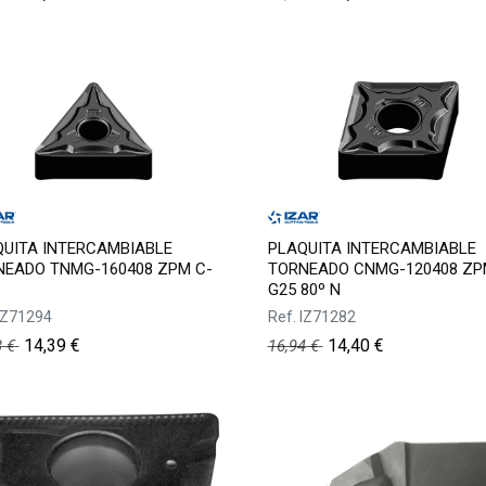
UITA INTERCAMBIABLE
PLAQUITA INTERCAMBIABLE
NEADO TNMG-160408 ZPM C-
TORNEADO CNMG-120408 ZP
G25 80º N
IZ71294
Ref.
IZ71282
14,39
€
14,40
€
3
€
16,94
€