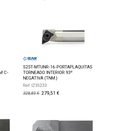
S25T-MTUNR-16-PORTAPLAQUITAS
M C-
TORNEADO INTERIOR 93º
NEGATIVA (TNM.)
Ref.
IZ35233
279,51
€
328,83
€