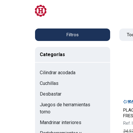
Tienda
PRL
Servicios
Contacto
Tod
Filtros
Categorías
Cilindrar acodada
Cuchillas
Desbastar
Juegos de herramientas
PLAQ
torno
FRE
Mandrinar interiores
Ref.
34,9