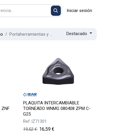
Iniciar sesión
Destacado
no
Portaherramientas y plaquitas
PLAQUITA INTERCAMBIABLE
 ZNF
TORNEADO WNMG 080408 ZPM C-
G25
Ref.
IZ71301
16,59
€
19,52
€