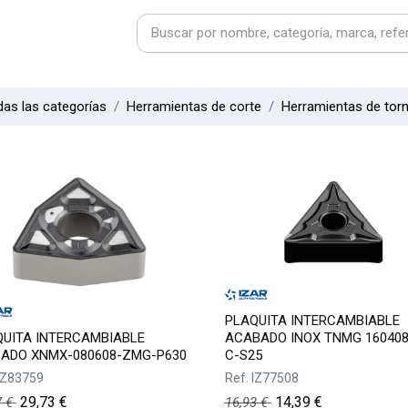
as las categorías
Herramientas de corte
Herramientas de tor
PLAQUITA INTERCAMBIABLE
UITA INTERCAMBIABLE
ACABADO INOX TNMG 160408
SADO XNMX-080608-ZMG-P630
C-S25
IZ83759
Ref.
IZ77508
29,73
€
14,39
€
7
€
16,93
€