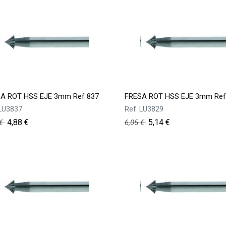
A ROT HSS EJE 3mm Ref 837
FRESA ROT HSS EJE 3mm Ref
LU3837
Ref.
LU3829
4,88
€
5,14
€
€
6,05
€