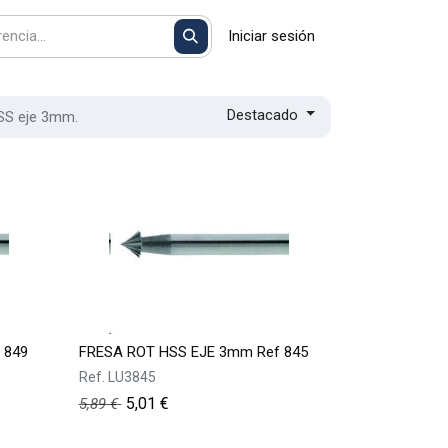
Iniciar sesión
Destacado
SS eje 3mm.
 849
FRESA ROT HSS EJE 3mm Ref 845
Ref.
LU3845
5,01
€
5,89
€