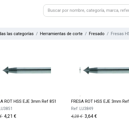
as las categorías
Herramientas de corte
Fresado
Fresas H
A ROT HSS EJE 3mm Ref 851
FRESA ROT HSS EJE 3mm Ref
LU3851
Ref.
LU3849
4,21
€
3,64
€
€
4,28
€