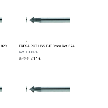
 829
FRESA ROT HSS EJE 3mm Ref 874
Ref.
LU3874
7,14
€
8,40
€