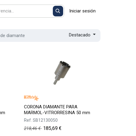
Iniciar sesión
Destacado
de diamante
CORONA DIAMANTE PARA
mm
MARMOL-VITRORRESINA 50 mm
Ref.
SB12130050
185,69
€
218,46
€