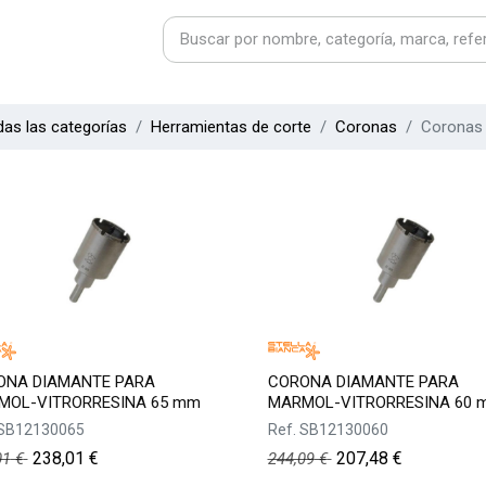
as las categorías
Herramientas de corte
Coronas
Coronas 
ONA DIAMANTE PARA
CORONA DIAMANTE PARA
MOL-VITRORRESINA 65 mm
MARMOL-VITRORRESINA 60 
SB12130065
Ref.
SB12130060
238,01
€
207,48
€
01
€
244,09
€