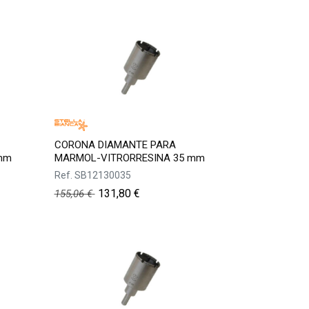
CORONA DIAMANTE PARA
mm
MARMOL-VITRORRESINA 35 mm
Ref.
SB12130035
131,80
€
155,06
€