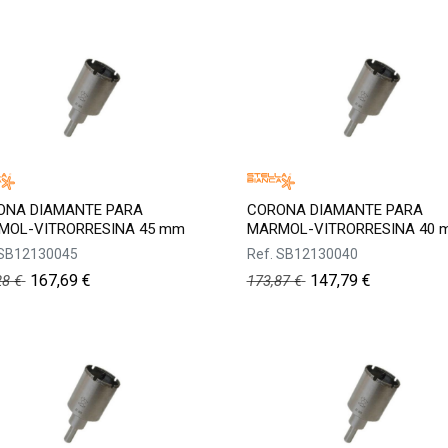
ONA DIAMANTE PARA
CORONA DIAMANTE PARA
MOL-VITRORRESINA 45 mm
MARMOL-VITRORRESINA 40 
SB12130045
Ref.
SB12130040
167,69
€
147,79
€
28
€
173,87
€