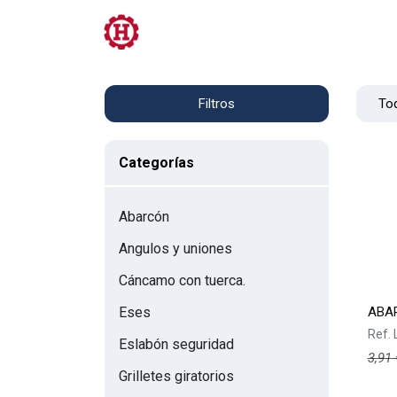
Tienda
PRL
Servicios
Contacto
Tod
Filtros
Categorías
Abarcón
Angulos y uniones
Cáncamo con tuerca.
ABA
Eses
Ref.
Eslabón seguridad
3,91
Grilletes giratorios