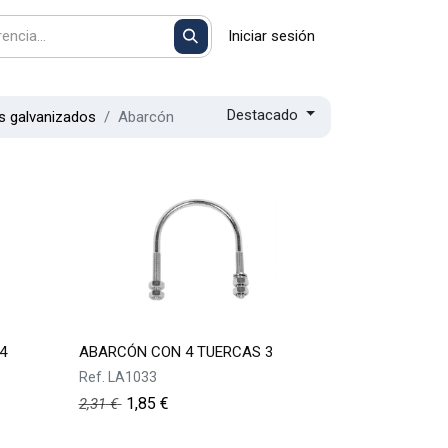
Iniciar sesión
Destacado
s galvanizados
Abarcón
4
ABARCÓN CON 4 TUERCAS 3
Ref.
LA1033
1,85
€
2,31
€