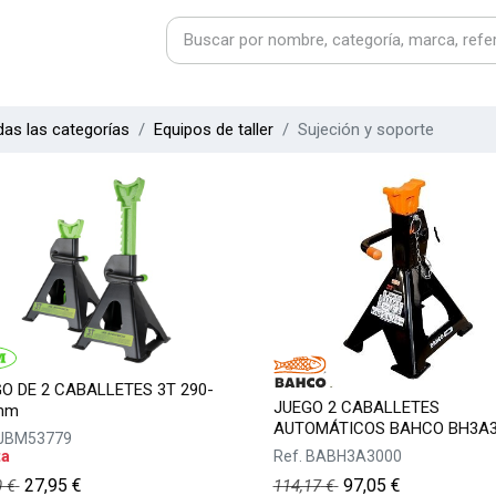
as las categorías
Equipos de taller
Sujeción y soporte
O DE 2 CABALLETES 3T 290-
JUEGO 2 CABALLETES
mm
AUTOMÁTICOS BAHCO BH3A3
JBM53779
ta
Ref.
BABH3A3000
27,95
€
97,05
€
0
€
114,17
€