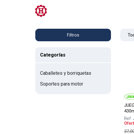
Tienda
PRL
Servicios
Contacto
Tod
Filtros
Categorías
Caballetes y borriquetas
Soportes para motor
JUEG
430
Ref.
Ofer
37,0