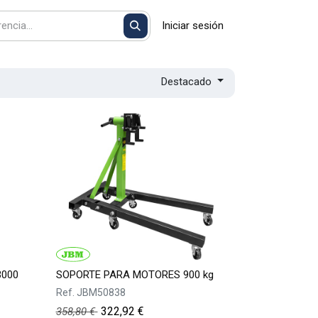
Iniciar sesión
Destacado
000
SOPORTE PARA MOTORES 900 kg
Ref.
JBM50838
322,92
€
358,80
€