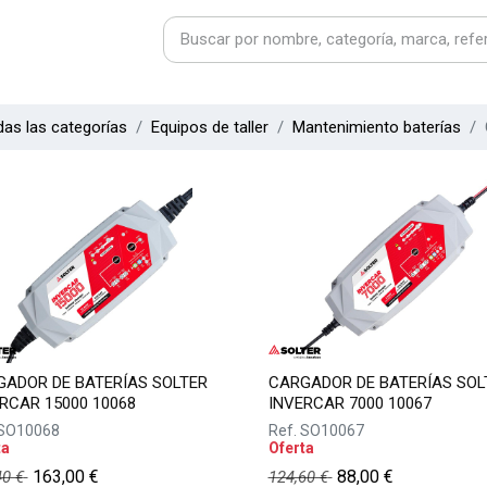
as las categorías
Equipos de taller
Mantenimiento baterías
ADOR DE BATERÍAS SOLTER
CARGADOR DE BATERÍAS SOL
RCAR 15000 10068
INVERCAR 7000 10067
SO10068
Ref.
SO10067
ta
Oferta
163,00
€
88,00
€
40
€
124,60
€