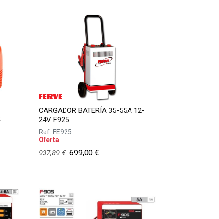
CARGADOR BATERÍA 35-55A 12-
R
24V F925
Ref.
FE925
Oferta
699,00
€
937,89
€