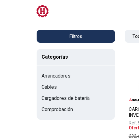
Tienda
PRL
Servicios
Contacto
Tod
Filtros
Categorías
Arrancadores
Cables
Cargadores de batería
CARG
Comprobación
INVE
Ref.
Ofer
232,