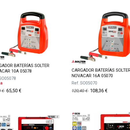
GADOR BATERÍAS SOLTER
CARGADOR BATERÍAS SOLTE
CAR 10A 05078
NOVACAR 16A 05070
SO05078
ta
Ref.
SO05070
65,50
€
108,36
€
0
€
120,40
€