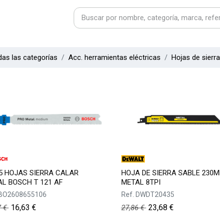
as las categorías
Acc. herramientas eléctricas
Hojas de sierra
5 HOJAS SIERRA CALAR
HOJA DE SIERRA SABLE 230
L BOSCH T 121 AF
METAL 8TPI
BO2608655106
Ref.
DWDT20435
16,63
€
23,68
€
7
€
27,86
€