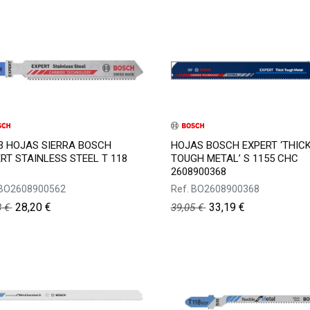
3 HOJAS SIERRA BOSCH
HOJAS BOSCH EXPERT ‘THIC
RT STAINLESS STEEL T 118
TOUGH METAL’ S 1155 CHC
2608900368
BO2608900562
Ref.
BO2608900368
28,20
€
33,19
€
8
€
39,05
€