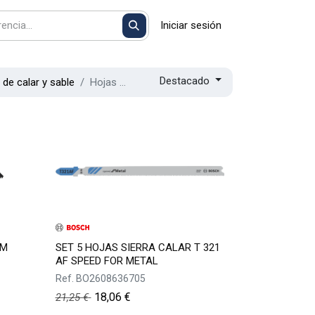
Iniciar sesión
Destacado
 de calar y sable
Hojas sierra calar para metal
MM
SET 5 HOJAS SIERRA CALAR T 321
AF SPEED FOR METAL
Ref.
BO2608636705
18,06
€
21,25
€