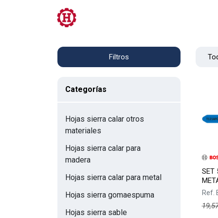
Tienda
PRL
Servicios
Contacto
Tod
Filtros
Categorías
Hojas sierra calar otros
materiales
Hojas sierra calar para
madera
SET 
Hojas sierra calar para metal
META
Ref.
Hojas sierra gomaespuma
19,5
Hojas sierra sable