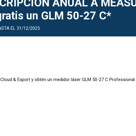
SCRIPCIÓN ANUAL A MEAS
gratis un GLM 50-27 C*
STA EL 31/12/2025.
loud & Export y obtén un medidor láser GLM 50-27 C Professional g